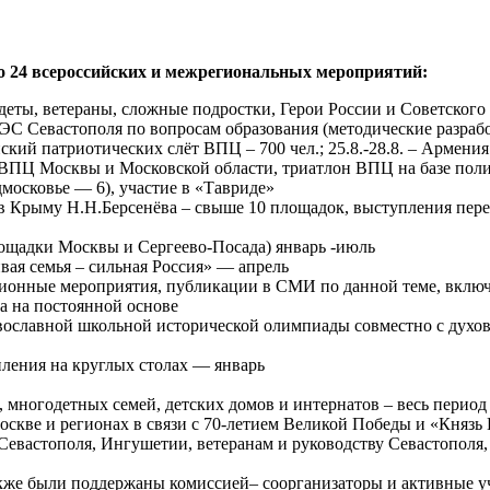
но 24 всероссийских и межрегиональных мероприятий:
деты, ветераны, сложные подростки, Герои России и Советского
ОЭС Севастополя по вопросам образования (методические разраб
кий патриотических слёт ВПЦ – 700 чел.; 25.8.-28.8. – Армения 
ВПЦ Москвы и Московской области, триатлон ВПЦ на базе полиг
московье — 6), участие в «Тавриде»
в Крыму Н.Н.Берсенёва – свыше 10 площадок, выступления пере
щадки Москвы и Сергеево-Посада) январь -июль
ая семья – сильная Россия» — апрель
нные мероприятия, публикации в СМИ по данной теме, включ
да на постоянной основе
авославной школьной исторической олимпиады совместно с дух
пления на круглых столах — январь
многодетных семей, детских домов и интернатов – весь период
скве и регионах в связи с 70-летием Великой Победы и «Князь
Севастополя, Ингушетии, ветеранам и руководству Севастополя,
же были поддержаны комиссией– соорганизаторы и активные уча