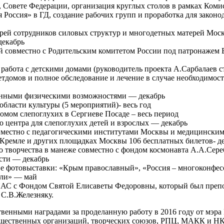
 Совете Федерации, организация круглых столов в рамках Коми
оссия» в ГД, создание рабочих групп и проработка для законод
ерей сотрудников силовых структур и многодетных матерей Мос
декабрь
й совместно с Родительским комитетом России под патронажем
абота с детскими домами (руководитель проекта А.Сарбалаев ста
домов и полное обследование и лечение в случае необходимост
ченными физическими возможностями — декабрь
области культуры (5 мероприятий)- весь год
омом слепоглухих в Сергиеве Посаде – весь период
 центра для слепоглухих детей и взрослых — декабрь
вместно с педагогическими институтами Москвы и медицинским
Кремле и других площадках Москвы 106 бесплатных билетов- д
о творчества в манеже совместно с фондом космонавта А.А.Сере
сти — декабрь
е фотовыставки: «Крым православный», «Россия – многоконфесс
ели» — май
НАС с Фондом Святой Елисаветы Федоровны, который был препо
С.В.Железняку.
твенными наградами за проделанную работу в 2016 году от мэр
общественных организаций, творческих союзов, РПЦ, МАКК и Н