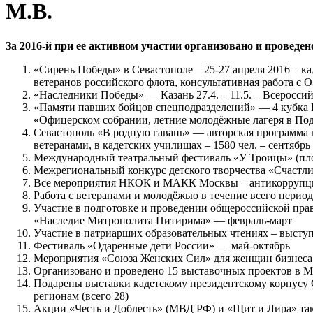
М.В.
За 2016-й при ее активном участии организовано и проведе
«Сирень Победы» в Севастополе – 25-27 апреля 2016 – ка
ветеранов российского флота, консультативная работа с 
«Наследники Победы» — Казань 27.4. – 11.5. – Всероссийс
«Памяти павших бойцов спецподразделений» — 4 кубка 
«Офицерском собрании, летние молодёжные лагеря в Под
Севастополь «В родную гавань» — авторская программа 
ветеранами, в кадетских училищах – 1580 чел. – сентябрь
Международный театральный фестиваль «У Троицы» (пло
Межрегиональный конкурс детского творчества «Счастлив
Все мероприятия НКОК и МАКК Москвы – антикоррупцио
Работа с ветеранами и молодёжью в течение всего перио
Участие в подготовке и проведении общероссийской пр
«Наследие Митрополита Питирима» — февраль-март
Участие в патриарших образовательных чтениях – высту
Фестиваль «Одаренные дети России» — май-октябрь
Мероприятия «Союза Женских Сил» для женщин бизнеса, 
Организовано и проведено 15 выставочных проектов в Мо
Подарены выставки кадетскому президентскому корпусу 
регионам (всего 28)
Акции «Честь и Доблесть» (МВД РФ) и «Щит и Лира» так