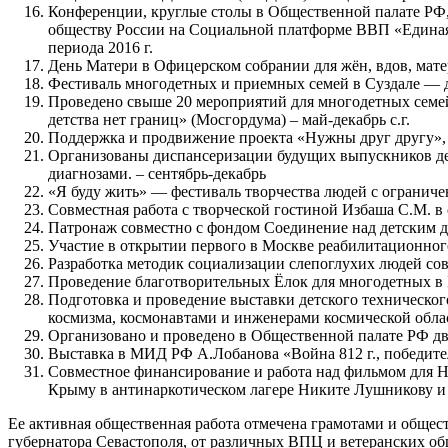
Конференции, круглые столы в Общественной палате РФ,
обществу России на Социальной платформе ВВП «Единая Р
периода 2016 г.
День Матери в Офицерском собрании для жён, вдов, мат
Фестиваль многодетных и приемных семей в Суздале — 
Проведено свыше 20 мероприятий для многодетных семе
детства нет границ» (Мосгордума) – май-декабрь с.г.
Поддержка и продвижение проекта «Нужны друг другу», р
Организованы диспансеризации будущих выпускников дет
диагнозами. – сентябрь-декабрь
«Я буду жить» — фестиваль творчества людей с ограни
Совместная работа с творческой гостиной Избаша С.М. в 
Патронаж совместно с фондом Соединение над детским д
Участие в открытии первого в Москве реабилитационного
Разработка методик социализации слепоглухих людей со
Проведение благотворительных Ёлок для многодетных в 
Подготовка и проведение выставки детского техническог
космизма, космонавтами и инженерами космической обла
Организовано и проведено в Общественной палате РФ дв
Выставка в МИД РФ А.Лобанова «Война 812 г., победит
Совместное финансирование и работа над фильмом для 
Крыму в антинаркотическом лагере Никите Лушникову и 
Ее активная общественная работа отмечена грамотами и общес
губернатора Севастополя, от различных ВПЦ и ветеранских 