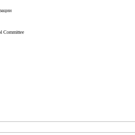
изации
ol Committee