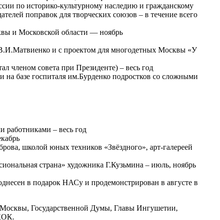
ссии по историко-культурному наследию и гражданскому
ателей поправок для творческих союзов – в течение всего
квы и Московской области — ноябрь
 В.И.Матвиенко и с проектом для многодетных Москвы «У
л членом совета при Президенте) – весь год
и на базе госпиталя им.Бурденко подростков со сложными
и работниками – весь год
екабрь
брова, школой юных техников «Звёздного», арт-галереей
иональная страна» художника Г.Кузьмина – июль, ноябрь
днесен в подарок НАСу и продемонстрирован в августе в
а Москвы, Государственной Думы, Главы Ингушетии,
КОК.