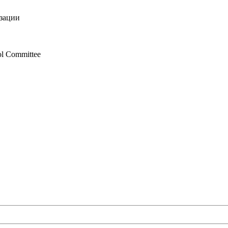
изации
ol Committee