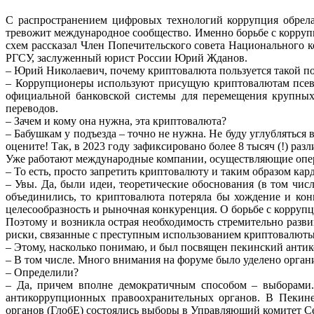
С
распространением
цифровых
технологий
коррупция
обрела
тревожит
международное
сообщество.
Именно
борьбе
с
корруп
схем рассказал
Член Попечительского
совета
Национального
к
РГСУ, заслуженный юрист России
Юрий Жданов
.
–
Юрий
Николаевич,
почему
криптовалюта
пользуется
такой
п
–
Коррупционеры
используют
присущую
криптовалютам
псе
официальной
банковской
системы
для
перемещения
крупны
переводов.
– Зачем и кому она нужна, эта криптовалюта?
– Бабушкам у подъезда – точно не нужна. Не буду углубляться 
оцените! Так, в
2023 году зафиксировано более 8 тысяч (!) ра
Уже работают международные компании,
осуществляющие опе
–
То
есть,
просто
запретить
криптовалюту
и
таким
образом
кар
– Увы. Да, были идеи, теоретические обоснования (в том чис
объединились, то криптовалюта
потеряла бы хождение и конв
целесообразность
и
рыночная
конкуренция.
О
борьбе
с
коррупц
Поэтому и возникла острая необходимость стремительно разв
риски,
связанные
с
преступным использованием криптовалюты
–
Этому,
насколько
понимаю,
и
был
посвящен
пекинский
анти
–
В
том
числе.
Много
внимания
на
форуме
было
уделено
орган
– Определили?
–
Да,
причем
вполне
демократичным
способом
–
выборами.
антикоррупционных
правоохранительных
органов.
В
Пекин
органов (ГлобЕ) состоялись выборы в Управляющий
комитет С