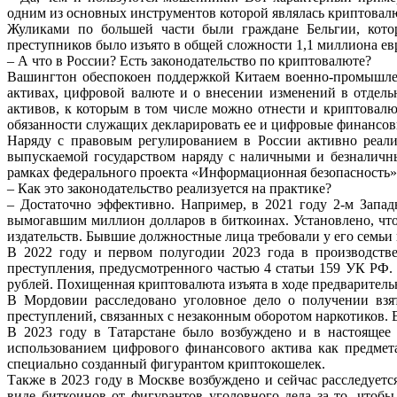
одним
из
основных
инструментов
которой
являлась
криптовал
Жуликами по большей части были граждане Бельгии, кот
преступников было изъято в общей сложности 1,1
миллиона ев
– А что в России? Есть законодательство по криптовалюте?
Вашингтон
обеспокоен
поддержкой
Китаем
военно-промышл
активах, цифровой валюте и о
внесении
изменений
в
отдель
активов, к которым в том числе можно отнести и криптовал
обязанности служащих
декларировать ее и цифровые финансо
Наряду с правовым регулированием в России активно реал
выпускаемой государством наряду
с наличными и безналичн
рамках
федерального
проекта
«Информационная
безопасность
– Как это законодательство реализуется на практике?
–
Достаточно
эффективно.
Например,
в
2021
году
2-м
Запа
вымогавшим миллион долларов в
биткоинах.
Установлено,
чт
издательств. Бывшие должностные лица требовали у его семьи
В
2022
году
и
первом
полугодии
2023
года
в
производст
преступления, предусмотренного
частью 4 статьи 159 УК РФ.
рублей.
Похищенная
криптовалюта
изъята
в
ходе
предваритель
В
Мордовии
расследовано
уголовное
дело
о
получении
вз
преступлений,
связанных
с
незаконным оборотом наркотиков. 
В 2023 году в Татарстане было возбуждено и в настояще
использованием
цифрового
финансового
актива
как
предмет
специально созданный фигурантом криптокошелек.
Также
в
2023
году
в
Москве
возбуждено
и
сейчас
расследует
виде биткоинов
от фигурантов уголовного дела за то, чтоб