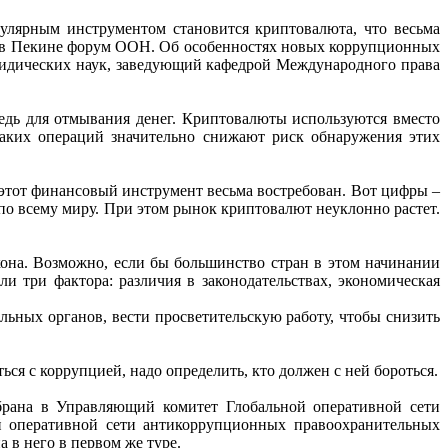
пулярным
инструментом
становится
криптовалюта,
что
весьма
 в Пекине форум ООН. Об
особенностях новых коррупционных
идических
наук,
заведующий
кафедрой
Международного права
едь для
отмывания
денег.
Криптовалюты
используются
вместо
таких операций значительно снижают
риск обнаружения этих
этот
финансовый инструмент весьма востребован. Вот цифры –
по
всему
миру.
При
этом
рынок
криптовалют неуклонно растет.
кона. Возможно, если
бы большинство стран в этом начинании
али
три
фактора:
различия
в
законодательствах,
экономическая
ельных органов,
вести
просветительскую
работу,
чтобы
снизить
ся с коррупцией, надо определить, кто должен с ней бороться.
ыбрана в Управляющий
комитет
Глобальной
оперативной
сети
й
оперативной
сети
антикоррупционных
правоохранительных
на
в него в первом же туре.