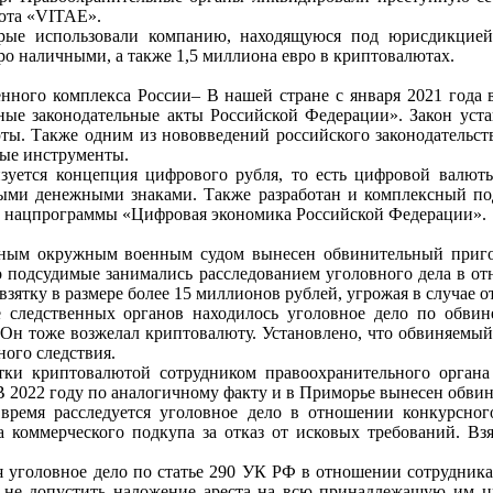
юта
«VITAE».
орые использовали
компанию, находящуюся под юрисдикцией
ро наличными, а также 1,5 миллиона евро в криптовалютах.
енного
комплекса России– В нашей стране с января 2021 года
ные
законодательные
акты
Российской
Федерации». Закон уст
юты.
Также
одним
из
нововведений
российского
законодательст
вые инструменты.
изуется
концепция цифрового рубля, то есть цифровой валют
ыми денежными знаками. Также разработан и комплексный п
»
нацпрограммы «Цифровая экономика Российской Федерации».
дным
окружным военным судом вынесен обвинительный при
о
подсудимые
занимались
расследованием
уголовного дела в о
взятку в размере более 15 миллионов рублей, угрожая в случае о
ве
следственных органов находилось уголовное дело по обви
 Он тоже возжелал криптовалюту. Установлено,
что
обвиняемы
ного следствия.
ятки
криптовалютой сотрудником правоохранительного орган
В 2022 году по аналогичному факту и в
Приморье вынесен обвин
е время
расследуется уголовное дело в отношении конкурсн
а
коммерческого
подкупа
за
отказ
от
исковых
требований.
Взя
ся
уголовное
дело
по
статье
290
УК
РФ
в
отношении
сотрудник
ы не допустить наложение ареста
на всю принадлежащую им ц