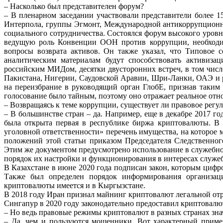
– Насколько был представителен форум?
– В пленарном заседании участвовали представители более 
Интерпола,
группы
Эгмонт,
Международной антикоррупцион
социального сотрудничества. Состоялся форум высокого
уровн
ведущую роль
Конвенции
ООН
против
коррупции,
необход
вопросы возврата активов. Он также указал, что Типовое
с
аналитическим материалам
будут
способствовать
активизац
российским МИДом, десятки двусторонних встреч, в том чис
Пакистана,
Нигерии,
Саудовской Аравии, Шри-Ланки, ОАЭ и р
на переизбрание в руководящий орган ГлобЕ,
признав
таким
голосование было тайным, поэтому оно отражает реальное от
–
Возвращаясь
к
теме
коррупции,
существует
ли
правовое
регу
– В большинстве стран – да. Например, еще в декабре 2017 го
была открыта первая в
республике биржа криптовалюты. В
уголовной
ответственности»
перечень
имущества,
на
которое
положений этой
статьи
приказом
Председателя
Следственног
Этим же документом предусмотрено использование в служебно
порядок
их
настройки
и
функционирования
в
интересах
служе
В Казахстане в июне 2020 года подписан закон, которым циф
Также был определен
порядок информирования организа
криптовалюты имеется и в Кыргызстане.
В 2018 году Иран признал майнинг криптовалют легальной от
Сингапур в 2020 году законодательно предоставил криптова
–
Но
ведь
правовые
режимы
криптовалют
в
разных
странах
зна
–
Да,
чем
и
пользуются
мошенники.
Вот
характерный
прим