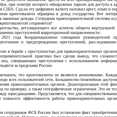
бук,
при
осмотре
которого
обнаружены
пароли
для
доступа
к
к
ов США. Суд на эту
цифровую
валюту
наложил
арест,
изъял
и
пе
нная
криптовалюта
обращена
в
доход
государства.
Вот
интер
а законные доходы. Сотрудник правоохранительной системы осу
криптовалютой сохраняется?
дательства,
регулирующего все аспекты оборота виртуальной
вершении преступлений коррупционной направленности.
я 2023 года
Координационное совещание руководителей п
ресечению и предупреждению преступлений, расследовани
тап в борьбе с
преступностью
для
правоохранительных
органо
воприменительной практики был сделан вывод,
что сложнос
лиц,
совершающих
преступления
с
использованием
информа
одятся за пределами России.
читывать,
что криптовалюты не являются анонимными. Кажда
реди всех пользователей сети. Большинство
блокчейнов
доступ
аниям
правоохранительных
органов.
Децентрализация
этой
фин
на по проверке, а также
географические
ограничения.
Это
не
то
ежду юрисдикциями.
Представляется,
что
для
совершенствовани
т
повысить
эффективность
работы
правоохранительных
орга
ем
сотрудников ФСБ России был установлен факт приобретени