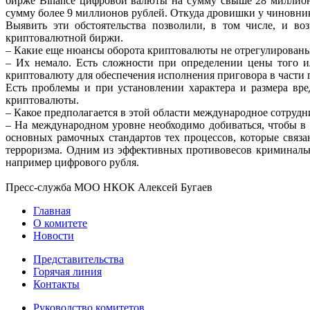
бирже Binance цифровой
валюты на сумму свыше 28 миллион
сумму более 9 миллионов рублей. Откуда дровишки у чиновни
Выявить
эти
обстоятельства
позволили,
в
том
числе,
и
во
криптовалютной биржи.
–
Какие
еще
нюансы
оборота
криптовалюты
не
отрегулирован
– Их немало. Есть сложности при определении цены того 
криптовалюту для обеспечения
исполнения приговора в части 
Есть
проблемы
и
при
установлении
характера
и
размера
вре
криптовалюты.
–
Какое
предполагается
в
этой
области
международное
сотрудн
–
На
международном
уровне
необходимо
добиваться,
чтобы
в
основных
рамочных
стандартов тех процессов, которые связ
терроризма.
Одним
из
эффективных
противовесов
криминаль
например
цифрового рубля.
Пресс-служба МОО НКОК
Алексей Бугаев
Главная
О комитете
Новости
Представительства
Горячая линия
Контакты
Руководство комитетов