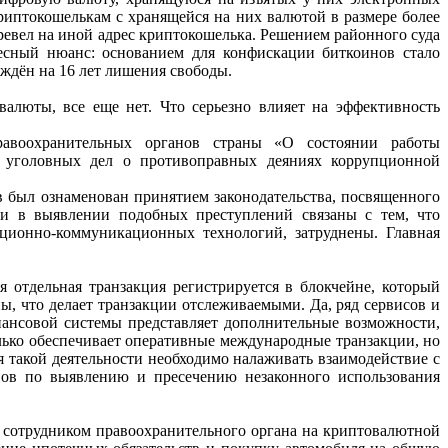
риптокошелькам с хранящейся на них валютой в размере более
ревел
на
иной
адрес
криптокошелька. Решением районного суда
есный
нюанс:
основанием
для
конфискации
биткоинов стало
ждён на 16 лет лишения свободы.
 валюты, все еще нет. Что
серьезно влияет на эффективность
равоохранительных органов
страны «О состоянии работы
ю
уголовных дел о противоправных деяниях коррупционной
в
был
ознаменован
принятием законодательства, посвященного
ти в выявлении подобных преступлений связаны с тем, что
ционно-
коммуникационных технологий, затруднены. Главная
я отдельная транзакция
регистрируется
в
блокчейне,
который
ны,
что
делает
транзакции
отслеживаемыми.
Да,
ряд
сервисов
и
ансовой системы представляет дополнительные возможности,
лько
обеспечивает
оперативные
международные транзакции, но
я
такой
деятельности
необходимо налаживать взаимодействие с
нов
по
выявлению
и
пресечению
незаконного
использования
я сотрудником
правоохранительного органа на криптовалютной