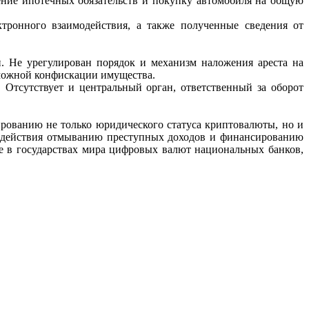
ение ипотечных обязательств и покупку автомобиля на общую
ктронного
взаимодействия, а также полученные сведения от
.
Не
урегулирован
порядок и механизм наложения ареста на
можной конфискации имущества.
. Отсутствует и
центральный орган, ответственный за оборот
лированию не
только
юридического
статуса
криптовалюты,
но
и
водействия отмыванию преступных доходов и
финансированию
ие в
государствах
мира
цифровых
валют
национальных
банков,