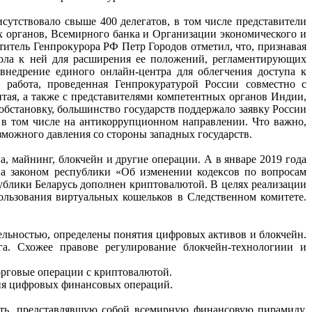
рисутствовало свыше 400
делегатов,
в
том
числе
представители
х
органов,
Всемирного
банка
и
Организации
экономического и
ститель
Генпрокурора РФ Петр Городов отметил, что, признавая
кола к ней для расширения ее положений,
регламентирующих
 внедрение
единого онлайн-центра для облегчения доступа к
я работа, проведенная Генпрокуратурой России
совместно с
тая, а также с
представителями
компетентных
органов
Индии,
обстановку,
большинство
государств
поддержало заявку России
, в том числе на антикоррупционном направлении. Что важно,
озможного давления со
стороны западных государств.
на, майнинг,
блокчейн и другие операции. А в январе 2019 года
на
законом
республики
«Об
изменении
кодексов
по
вопросам
ублики Беларусь дополнен криптовалютой. В целях реализации
ользования виртуальных кошельков в Следственном комитете.
ельностью,
определены понятия цифровых активов и блокчейн.
а. Схожее правове регулирование блокчейн-технологиии
и
орговые операции с
криптовалютой.
ия
цифровых
финансовых операций.
еть,
представлявшую
собой
всемирную
финансовую
пирамиду,