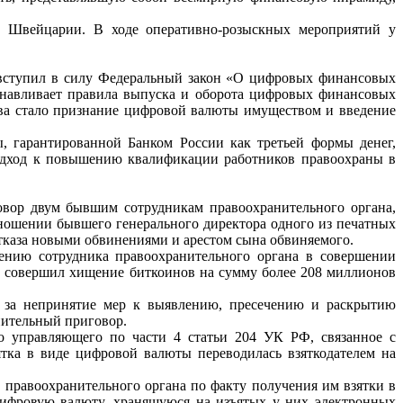
 Швейцарии. В ходе оперативно-
розыскных мероприятий у
 вступил в силу
Федеральный закон «О цифровых финансовых
анавливает правила выпуска и оборота цифровых
финансовых
ва
стало
признание цифровой валюты имуществом и введение
ы, гарантированной
Банком России как третьей формы денег,
одход к повышению квалификации работников правоохраны
в
говор двум бывшим
сотрудникам правоохранительного органа,
тношении бывшего генерального директора одного из
печатных
тказа
новыми обвинениями и арестом сына обвиняемого.
нению сотрудника
правоохранительного органа в совершении
й
совершил
хищение
биткоинов
на
сумму
более
208
миллионов
а за непринятие мер
к
выявлению,
пресечению
и
раскрытию
ительный приговор.
ого управляющего по
части
4
статьи
204
УК
РФ,
связанное
с
тка
в
виде
цифровой
валюты
переводилась
взяткодателем на
а
правоохранительного органа по факту получения им взятки в
ифровую валюту, хранящуюся на изъятых у них
электронных