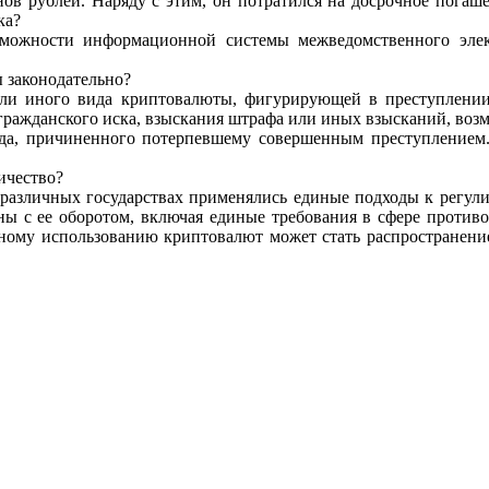
ов рублей. Наряду с этим, он потратился
на досрочное погаш
ка?
зможности
информационной
системы
межведомственного
эле
ы
законодательно?
или иного
вида
криптовалюты,
фигурирующей
в
преступлении
гражданского иска, взыскания штрафа или
иных взысканий, воз
да,
причиненного потерпевшему совершенным преступлением
ичество?
различных государствах применялись единые подходы к регу
аны с ее оборотом, включая единые
требования в сфере проти
ному использованию криптовалют может стать распространен