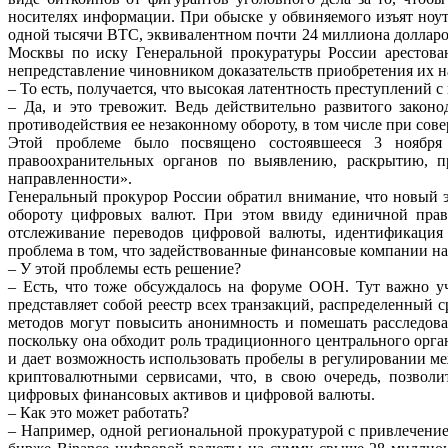
носителях
информации.
При
обыске
у
обвиняемого
изъят
ноут
одной
тысячи BTC, эквивалентном почти 24 миллиона доллар
Москвы по иску Генеральной
прокуратуры
России
арестова
непредставление чиновником доказательств приобретения
их н
–
То
есть,
получается,
что
высокая
латентность
преступлений
с
– Да, и это тревожит. Ведь действительно развитого законо
противодействия ее незаконному обороту,
в том числе при со
Этой проблеме было посвящено состоявшееся 3 ноябр
правоохранительных органов по выявлению,
раскрытию, п
направленности».
Генеральный прокурор России обратил внимание, что новый э
обороту цифровых валют. При
этом ввиду единичной пра
отслеживание
переводов
цифровой
валюты,
идентификация
проблема в том, что
задействованные финансовые компании нах
– У этой проблемы есть решение?
– Есть, что тоже обсуждалось на форуме ООН. Тут важно у
представляет
собой
реестр
всех
транзакций, распределенный с
методов
могут
повысить
анонимность
и
помешать
расследов
поскольку
она обходит роль традиционного центрального орга
и дает возможность использовать пробелы в
регулировании м
криптовалютными сервисами, что,
в
свою
очередь,
позволи
цифровых финансовых активов и цифровой валюты.
– Как это может работать?
–
Например,
одной
региональной
прокуратурой
с
привлечени