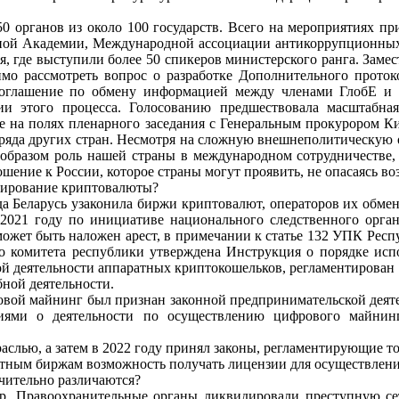
150 органов
из около 100 государств. Всего на мероприятиях п
ной Академии, Международной ассоциации
антикоррупционны
я, где выступили более 50 спикеров министерского ранга. Заме
имо
рассмотреть
вопрос
о
разработке Дополнительного прото
оглашение по обмену информацией между членами ГлобЕ и
ии
этого
процесса.
Голосованию
предшествовала масштабна
ле
на полях пленарного заседания с Генеральным прокурором Ки
яда других стран. Несмотря на
сложную
внешнеполитическую
образом
роль
нашей
страны
в
международном
сотрудничестве
ношение к
России, которое страны могут проявить, не опасаясь в
лирование криптовалюты?
да
Беларусь узаконила биржи криптовалют, операторов их обме
 2021 году по инициативе национального
следственного
орга
может быть наложен арест, в примечании к статье 132 УПК Респ
о
комитета
республики
утверждена Инструкция о порядке исп
й деятельности аппаратных криптокошельков, регламентирован
бной
деятельности.
ровой
майнинг
был
признан
законной
предпринимательской
деят
циями о деятельности по осуществлению
цифрового майнинг
раслью, а
затем в 2022 году принял законы, регламентирующие т
лютным
биржам
возможность
получать
лицензии
для
осуществлен
чительно различаются?
ер.
Правоохранительные
органы
ликвидировали
преступную
с