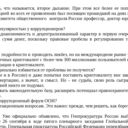
,
что
называется,
второе
дыхание.
При
этом
все
более
ее
по
цией
во
всех
ее
проявлениях был посвящен прошедший на днях
омитета
общественного
контроля
России
профессор,
доктор
юр
опулярностью у коррупционеров?
вдоанонимность и децентрализованный характер в первую очер
х
сумм
денег,
поскольку
правовые пробелы в регулировании 
в
подробности
и
проводить
ликбез,
но
на
международном
рынке
зличных криптовалют с более
чем
300
миллионами
пользователей
рации в криптовалюте.
динально избавиться от проблемы не получится?
ле и в
России) и даже попытки поставить криптовалюту вне за
ертацию, а значит, и смысл. Но – не судьба,
свою
роль
сыгр
ией никто не подумал.
ивать
законодательную базу, расширять потенциал правоохранит
.
коррупционный форум ООН?
изационным вопросам. Это важно: прежде, чем решить, как бороть
Уже
официально объявлено, что Генпрокуратура России в
е
26
сентября
в
ходе
пятого
пленарного
заседания
Глобально
ети. Генеральная прокуратура Российской Федерации переизбра