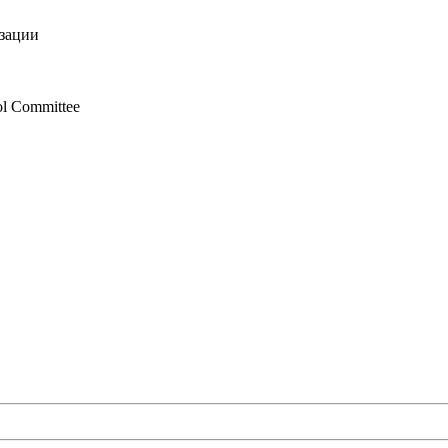
изации
ol Committee