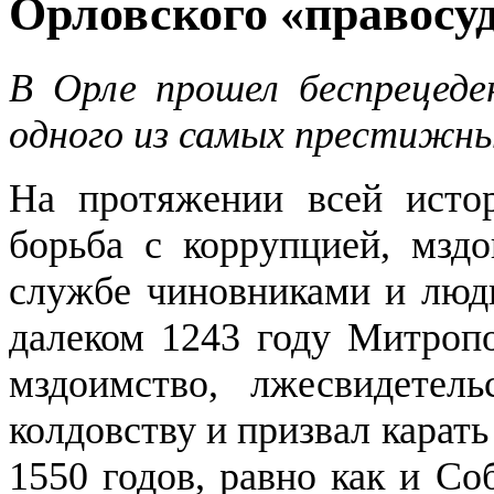
Орловского «правосу
В Орле прошел беспрецед
одного из самых престижны
На протяжении всей истор
борьба с коррупцией, мзд
службе чиновниками и людь
далеком 1243 году Митроп
мздоимство, лжесвидетел
колдовству и призвал карать
1550 годов, равно как и Со